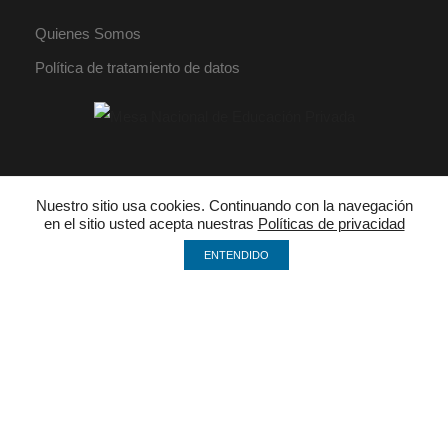
Quienes Somos
Política de tratamiento de datos
PBX: 018000 942030
Nuestro sitio usa cookies. Continuando con la navegación
en el sitio usted acepta nuestras
Políticas de privacidad
ENTENDIDO
mesanacionaleducacionprivada@gmail.com
@EducaPrivada
By Vexel S.A.S
© 2023 Mesa Nacional de Educación