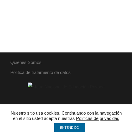
Quienes Somos
Política de tratamiento de datos
PBX: 018000 942030
Nuestro sitio usa cookies. Continuando con la navegación
en el sitio usted acepta nuestras
Políticas de privacidad
ENTENDIDO
mesanacionaleducacionprivada@gmail.com